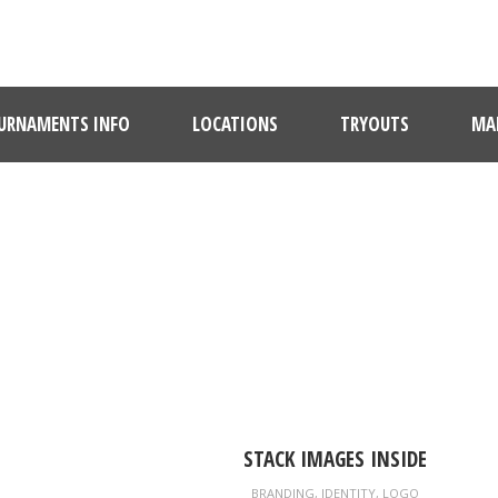
URNAMENTS INFO
LOCATIONS
TRYOUTS
MAR
TAG
Branding
STACK IMAGES INSIDE
BRANDING
,
IDENTITY
,
LOGO