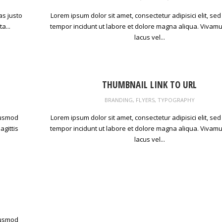
as justo
Lorem ipsum dolor sit amet, consectetur adipisici elit, se
a...
tempor incidunt ut labore et dolore magna aliqua. Vivamus
lacus vel...
THUMBNAIL LINK TO URL
BRANDING
,
FLYERS
,
TYPOGRAPHY
eiusmod
Lorem ipsum dolor sit amet, consectetur adipisici elit, se
agittis
tempor incidunt ut labore et dolore magna aliqua. Vivamus
lacus vel...
eiusmod